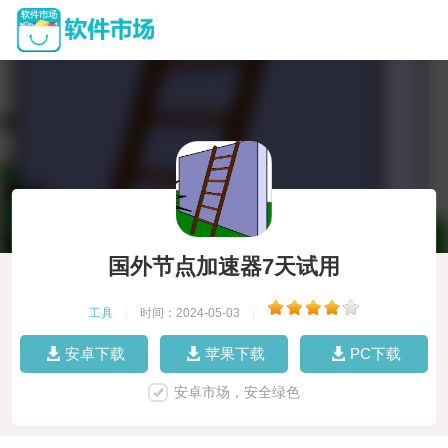
国外节点加速器7天试用
工具
|
时间：2024-05-03
|
安卓下载
苹果下载
PC下载
安卓市场，安全绿色