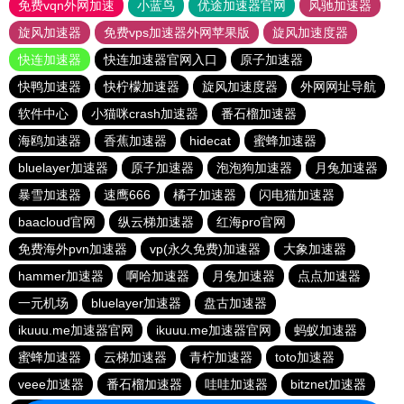
免费vqn外网加速
小蓝鸟
优途加速器官网
风驰加速器
旋风加速器
免费vps加速器外网苹果版
旋风加速度器
快连加速器
快连加速器官网入口
原子加速器
快鸭加速器
快柠檬加速器
旋风加速度器
外网网址导航
软件中心
小猫咪crash加速器
番石榴加速器
海鸥加速器
香蕉加速器
hidecat
蜜蜂加速器
bluelayer加速器
原子加速器
泡泡狗加速器
月兔加速器
暴雪加速器
速鹰666
橘子加速器
闪电猫加速器
baacloud官网
纵云梯加速器
红海pro官网
免费海外pvn加速器
vp(永久免费)加速器
大象加速器
hammer加速器
啊哈加速器
月兔加速器
点点加速器
一元机场
bluelayer加速器
盘古加速器
ikuuu.me加速器官网
ikuuu.me加速器官网
蚂蚁加速器
蜜蜂加速器
云梯加速器
青柠加速器
toto加速器
veee加速器
番石榴加速器
哇哇加速器
bitznet加速器