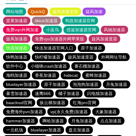
网站地图
QuickQ
旋风加速度器
旋风加速
坚果加速器
tiktok加速器
狗急加速器官网
免费vqn外网加速
小蓝鸟
优途加速器官网
风驰加速器
旋风加速器
免费vps加速器外网苹果版
旋风加速度器
快连加速器
快连加速器官网入口
原子加速器
快鸭加速器
快柠檬加速器
旋风加速度器
外网网址导航
软件中心
小猫咪crash加速器
番石榴加速器
海鸥加速器
香蕉加速器
hidecat
蜜蜂加速器
bluelayer加速器
原子加速器
泡泡狗加速器
月兔加速器
暴雪加速器
速鹰666
橘子加速器
闪电猫加速器
baacloud官网
纵云梯加速器
红海pro官网
免费海外pvn加速器
vp(永久免费)加速器
大象加速器
hammer加速器
啊哈加速器
月兔加速器
点点加速器
一元机场
bluelayer加速器
盘古加速器