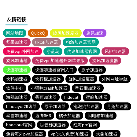
友情链接
网站地图
QuickQ
旋风加速度器
旋风加速
坚果加速器
tiktok加速器
狗急加速器官网
免费vqn外网加速
小蓝鸟
优途加速器官网
风驰加速器
旋风加速器
免费vps加速器外网苹果版
旋风加速度器
快连加速器
快连加速器官网入口
原子加速器
快鸭加速器
快柠檬加速器
旋风加速度器
外网网址导航
软件中心
小猫咪crash加速器
番石榴加速器
海鸥加速器
香蕉加速器
hidecat
蜜蜂加速器
bluelayer加速器
原子加速器
泡泡狗加速器
月兔加速器
暴雪加速器
速鹰666
橘子加速器
闪电猫加速器
baacloud官网
纵云梯加速器
红海pro官网
免费海外pvn加速器
vp(永久免费)加速器
大象加速器