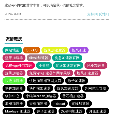
这款app的功能非常丰富，可以满足我不同的社交需求。
2024-04-03
支持
[0]
反对
[0]
友情链接
网站地图
QuickQ
旋风加速度器
旋风加速
坚果加速器
tiktok加速器
狗急加速器官网
免费vqn外网加速
小蓝鸟
优途加速器官网
风驰加速器
旋风加速器
免费vps加速器外网苹果版
旋风加速度器
快连加速器
快连加速器官网入口
原子加速器
快鸭加速器
快柠檬加速器
旋风加速度器
外网网址导航
软件中心
小猫咪crash加速器
番石榴加速器
海鸥加速器
香蕉加速器
hidecat
蜜蜂加速器
bluelayer加速器
原子加速器
泡泡狗加速器
月兔加速器